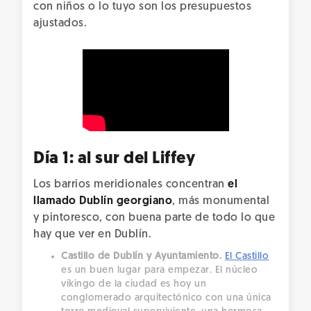
con niños o lo tuyo son los presupuestos
ajustados.
Día 1: al sur del Liffey
Los barrios meridionales concentran
el
llamado Dublín georgiano
, más monumental
y pintoresco, con buena parte de todo lo que
hay que ver en Dublín.
Castillo de Dublín y Ayuntamiento.
El Castillo
es un buen lugar para empezar. El núcleo
vikingo de la ciudad es hoy un
conglomerado arquitectónico con una única