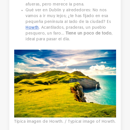
afueras, pero merece la pena.
Qué ver en Dublín y alrededores: No nos
vamos a ir muy lejos; ¿te has fijado en esa
pequeña península al lado de la ciudad? Es
Howth
. Acantilados, praderas, un pueblo
pesquero, un faro…
Tiene un poco de todo
,
ideal para pasar el día.
Típica imagen de Howth. / Typical image of Howth.