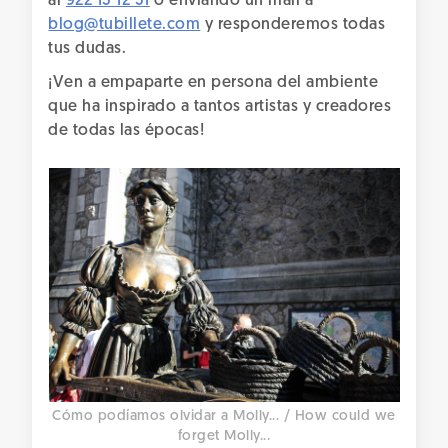
al
922 15 12 51
o enviando un mail a
blog@tubillete.com
y responderemos todas
tus dudas.
¡Ven a empaparte en persona del ambiente
que ha inspirado a tantos artistas y creadores
de todas las épocas!
Cómo podíamos olvidar a Molly... / How could we
forget Molly...