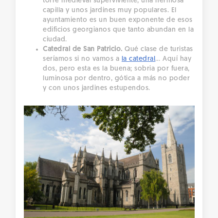
torre medieval superviviente, una hermosa
capilla y unos jardines muy populares. El
ayuntamiento es un buen exponente de esos
edificios georgianos que tanto abundan en la
ciudad.
Catedral de San Patricio.
Qué clase de turistas
seríamos si no vamos a
la catedral
… Aquí hay
dos, pero esta es la buena; sobria por fuera,
luminosa por dentro, gótica a más no poder
y con unos jardines estupendos.