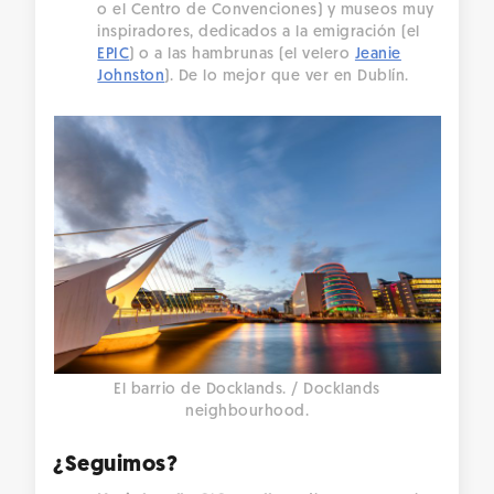
o el Centro de Convenciones) y museos muy
inspiradores, dedicados a la emigración (el
EPIC
) o a las hambrunas (el velero
Jeanie
Johnston
). De lo mejor que ver en Dublín.
El barrio de Docklands. / Docklands
neighbourhood.
¿Seguimos?